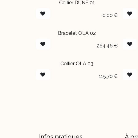
Collier DUNE 01
EN BOUTIQUE
EN 
0,00
€
Bracelet OLA 02
264,46
€
Collier OLA 03
115,70
€
Infos pratiques
À pr