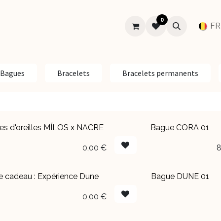
0
SUR-MESURE
MARIAGE
À PROPOS
Aide
FR
Bagues
Bracelets
Bracelets permanents
es d'oreilles MÍLOS x NACRE
Bague CORA 01
sé
0,00
€
8
e cadeau : Expérience Dune
Bague DUNE 01
EN BOUTIQUE
0,00
€