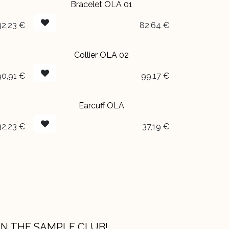
Bracelet OLA 01
32,23
€
82,64
€
Collier OLA 02
90,91
€
99,17
€
Earcuff OLA
32,23
€
37,19
€
IN THE SAMPLE CLUB!