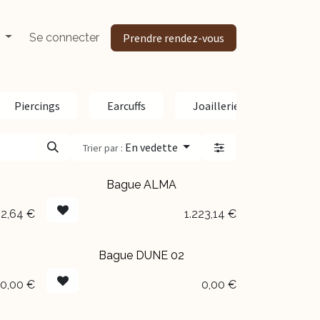
Se connecter
Prendre rendez-vous
Piercings
Earcuffs
Joaillerie
Penden
En vedette
Trier par :
Bague ALMA
2,64
€
1.223,14
€
Bague DUNE 02
EN BOUTIQUE
0,00
€
0,00
€