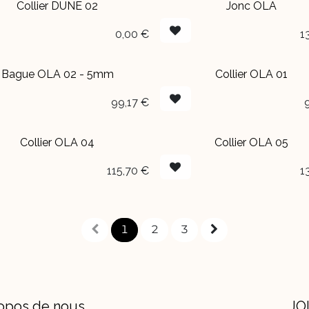
Collier DUNE 02
Jonc OLA
BOUTIQUE
0,00
€
1
Bague OLA 02 - 5mm
Collier OLA 01
99,17
€
Collier OLA 04
Collier OLA 05
115,70
€
1
1
2
3
opos de nous
JO