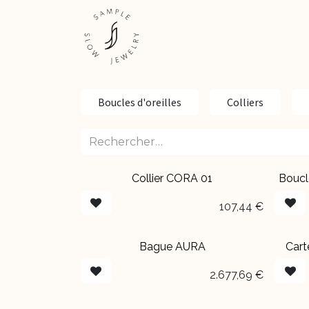
Se rendre au contenu
ESHOP
EXPÉRIENCES
Boucles d'oreilles
Colliers
Collier CORA 01​
Boucl
NOUVEAU
Épui
107,44
€
Bague AURA
Cart
2.677,69
€