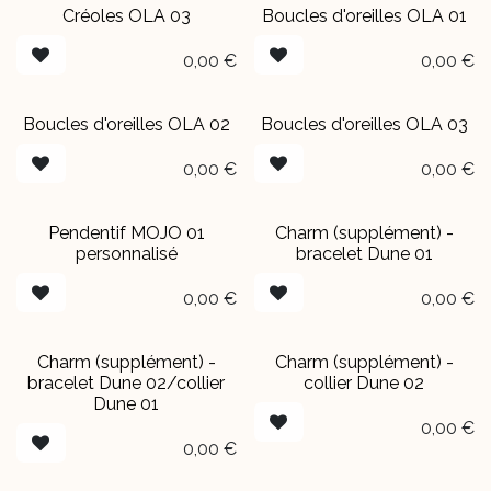
Créoles OLA 03
Boucles d'oreilles OLA 01
0,00
€
0,00
€
Boucles d'oreilles OLA 02
Boucles d'oreilles OLA 03
0,00
€
0,00
€
Pendentif MOJO 01
Charm (supplément) -
EN BOUTIQUE
personnalisé
bracelet Dune 01
0,00
€
0,00
€
Charm (supplément) -
Charm (supplément) -
EN BOUTIQUE
EN BOUTIQUE
bracelet Dune 02/collier
collier Dune 02
Dune 01
0,00
€
0,00
€