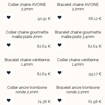
Collier chaine AVOINE
Bracelet chaine AVOINE
2,2mm
2,2mm
90,91
€
66,12
€
Collier chaine gourmette
Bracelet chaine gourmette
maille plate 2mm
maille plate 3,4mm
82,64
€
82,64
€
Bracelet chaine vénitienne
Collier chaine vénitienne
1,4mm
1,4mm
82,64
€
99,17
€
Collier ancre trombone
Bracelet ancre trombone
ronde 2,1mm
ronde 2,1mm
74,38
€
61,98
€