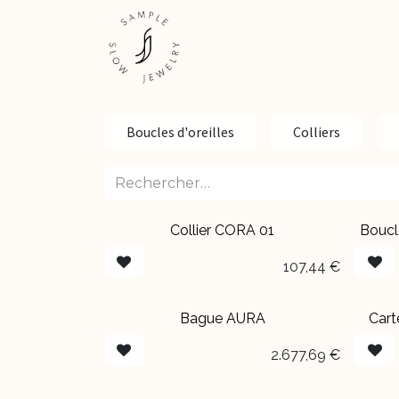
Se rendre au contenu
ESHOP
EXPÉRIENCES
Boucles d'oreilles
Colliers
Collier CORA 01​
Boucl
NOUVEAU
Épui
107,44
€
Bague AURA
Cart
2.677,69
€