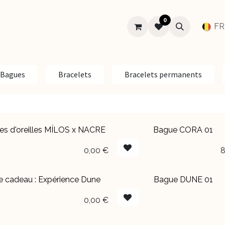
0
SUR-MESURE
MARIAGE
À PROPOS
Aide
FR
Bagues
Bracelets
Bracelets permanents
es d'oreilles MÍLOS x NACRE
Bague CORA 01
sé
0,00
€
8
e cadeau : Expérience Dune
Bague DUNE 01
EN BOUTIQUE
0,00
€