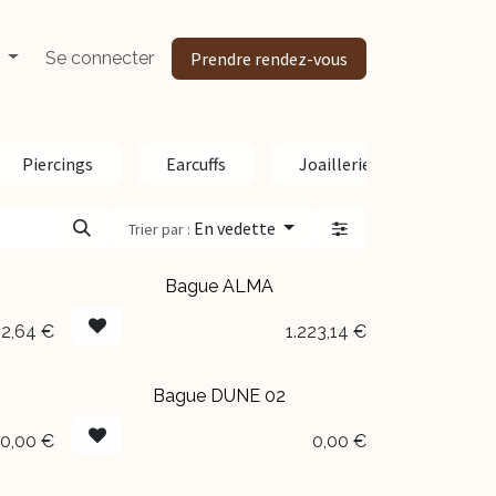
Se connecter
Prendre rendez-vous
Piercings
Earcuffs
Joaillerie
Penden
En vedette
Trier par :
Bague ALMA
2,64
€
1.223,14
€
Bague DUNE 02
EN BOUTIQUE
0,00
€
0,00
€