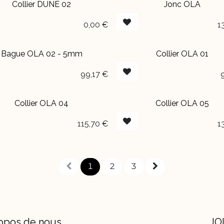
Collier DUNE 02
Jonc OLA
BOUTIQUE
0,00
€
1
Bague OLA 02 - 5mm
Collier OLA 01
99,17
€
Collier OLA 04
Collier OLA 05
115,70
€
1
1
2
3
opos de nous
JO