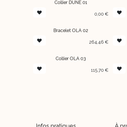
Collier DUNE 01
EN BOUTIQUE
EN 
0,00
€
Bracelet OLA 02
264,46
€
Collier OLA 03
115,70
€
Infos pratiques
À pr