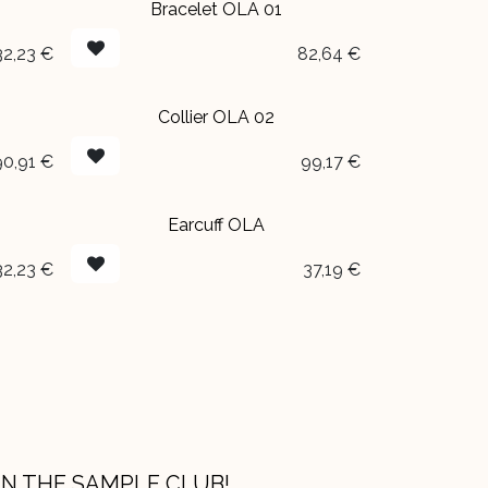
Bracelet OLA 01
32,23
€
82,64
€
Collier OLA 02
90,91
€
99,17
€
Earcuff OLA
32,23
€
37,19
€
IN THE SAMPLE CLUB!