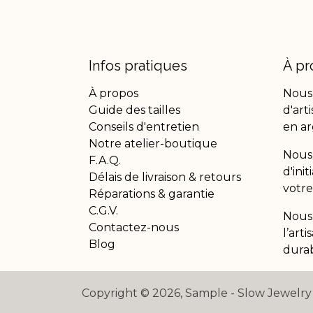
Infos pratiques
À pr
À propos
Nous
Guide des tailles
d'art
Conseils d'entretien
en ar
Notre atelier-boutique
Nous 
F.A.Q.
d'ini
Délais de livraison & retours
votre
Réparations & garantie
C.G.V.
Nous
Contactez-nous
l’art
Blog
durab
Copyright © 2026, Sample - Slow Jewelry