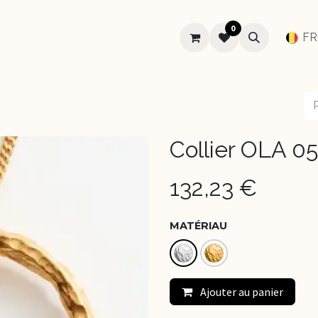
0
SUR-MESURE
MARIAGE
À PROPOS
Aide
FR
Collier OLA 05
132,23
€
MATÉRIAU
Ajouter au panier