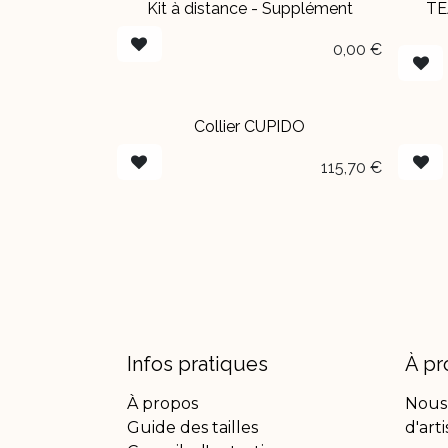
Kit à distance - Supplément
TE
Exclusivité en ligne
0,00
€
Collier CUPIDO
EN 
115,70
€
Infos pratiques
À pr
À propos
Nous
Guide des tailles
d'art