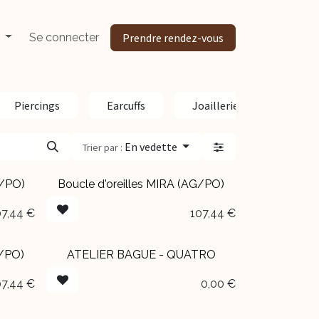
Se connecter
Prendre rendez-vous
Piercings
Earcuffs
Joaillerie
Penden
En vedette
Trier par :
G/PO)
Boucle d'oreilles MIRA (AG/PO)
07,44
€
107,44
€
G/PO)
ATELIER BAGUE - QUATRO
07,44
€
0,00
€