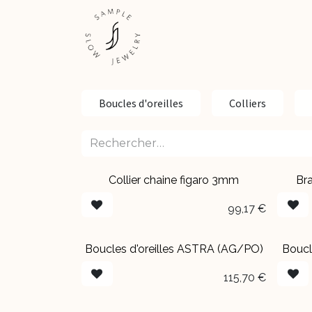
Se rendre au contenu
ESHOP
EXPÉRIENCES
Boucles d'oreilles
Colliers
Collier chaine figaro 3mm
Bra
99,17
€
Boucles d'oreilles ASTRA (AG/PO)
Boucl
115,70
€