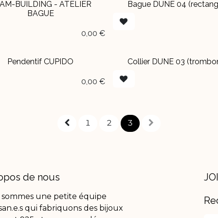
AM-BUILDING - ATELIER
Bague DUNE 04 (rectang
EN BOUTIQUE
BAGUE
0,00
€
Pendentif CUPIDO
Collier DUNE 03 (trombo
BOUTIQUE
EN BOUTIQUE
0,00
€
1
2
3
opos de nous
JO
 sommes une petite équipe
Re
isan.e.s qui fabriquons des bijoux