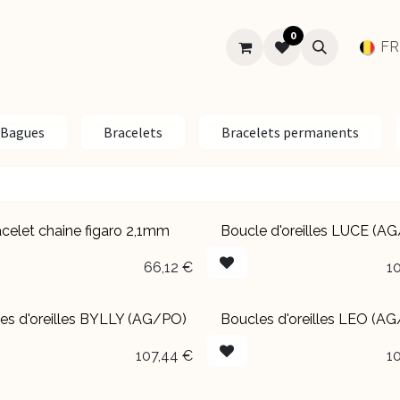
0
SUR-MESURE
MARIAGE
À PROPOS
Aide
FR
Bagues
Bracelets
Bracelets permanents
celet chaine figaro 2,1mm
Boucle d'oreilles LUCE (A
66,12
€
1
es d'oreilles BYLLY (AG/PO)
Boucles d'oreilles LEO (A
107,44
€
1