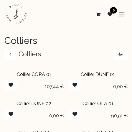
Se rendre au contenu
0
Colliers
Colliers
Collier CORA 01​
Collier DUNE 01
NOUVEAU
EN BOUTIQUE
107,44
€
0,00
€
Collier DUNE 02
Collier OLA 01
EN BOUTIQUE
0,00
€
90,91
€