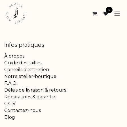
Se rendre au contenu
0
Infos pratiques
À propos
Guide des tailles
Conseils d'entretien
Notre atelier-boutique
F.A.Q.
Délais de livraison & retours
Réparations & garantie
C.G.V.
Contactez-nous
Blog