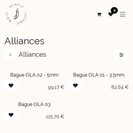
Se rendre au contenu
0
Alliances
Alliances
Bague OLA 02 - 5mm
Bague OLA 01 - 3,5mm
99,17
€
82,64
€
Bague OLA 03
115,70
€