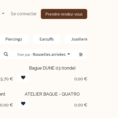
Se connecter
Prendre rendez-vous
Piercings
Earcuffs
Joaillerie
Penden
Nouvelles arrivées
Trier par :
Bague DUNE 03 (ronde)
EN BOUTIQUE
15,70
€
0,00
€
ent
ATELIER BAGUE - QUATRO
0,00
€
0,00
€