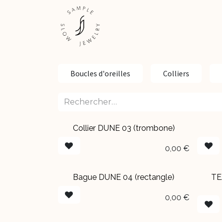
Se rendre au contenu
ESHOP
EXPÉRIENCES
Boucles d'oreilles
Colliers
Collier DUNE 03 (trombone)
EN BOUTIQUE
EN 
0,00
€
Bague DUNE 04 (rectangle)
TE
EN BOUTIQUE
0,00
€