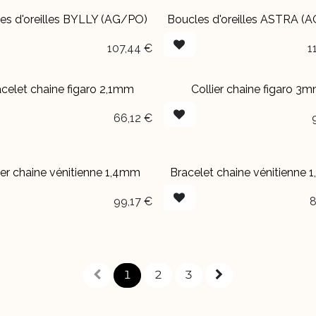
es d'oreilles BYLLY (AG/PO)
Boucles d'oreilles ASTRA (
107,44
€
1
celet chaine figaro 2,1mm
Collier chaine figaro 3
66,12
€
ier chaine vénitienne 1,4mm
Bracelet chaine vénitienne
99,17
€
8
1
2
3