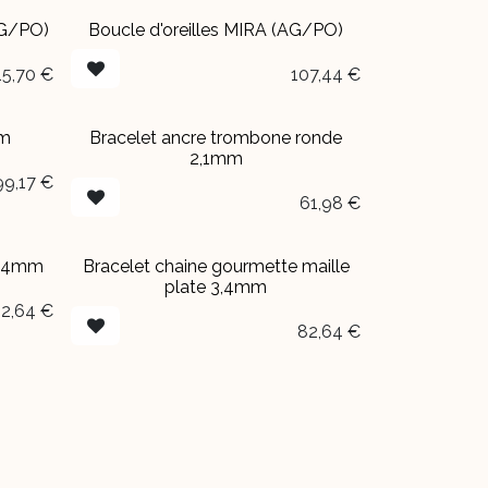
AG/PO)
Boucle d'oreilles MIRA (AG/PO)
15,70
€
107,44
€
mm
Bracelet ancre trombone ronde
2,1mm
99,17
€
61,98
€
 1,4mm
Bracelet chaine gourmette maille
plate 3,4mm
2,64
€
82,64
€