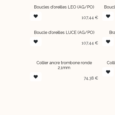
Boucles d'oreilles LEO (AG/PO)
Boucl
107,44
€
Boucle d'oreilles LUCE (AG/PO)
Bra
107,44
€
Collier ancre trombone ronde
Coll
2,1mm
74,38
€