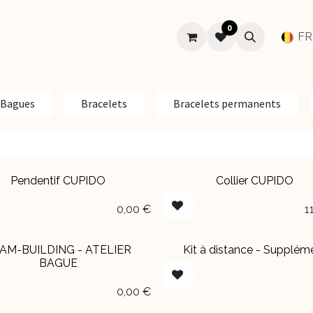
0
SUR-MESURE
MARIAGE
À PROPOS
Aide
FR
Bagues
Bracelets
Bracelets permanents
Pendentif CUPIDO
Collier CUPIDO
BOUTIQUE
0,00
€
1
AM-BUILDING - ATELIER
Kit à distance - Supplém
Exclusivité en ligne
BAGUE
0,00
€