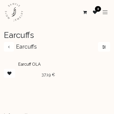
Se rendre au contenu
0
Earcuffs
Earcuffs
Earcuff OLA
37,19
€