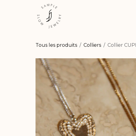
Se rendre au contenu
ESHOP
EXPÉRIENCES
Tous les produits
Colliers
Collier CU