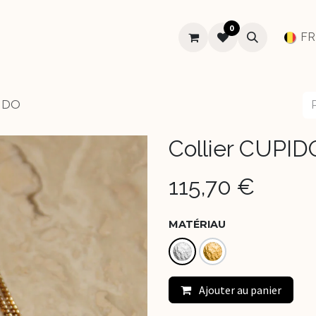
0
SUR-MESURE
MARIAGE
À PROPOS
Aide
FR
PIDO
Collier CUPID
115,70
€
MATÉRIAU
Ajouter au panier