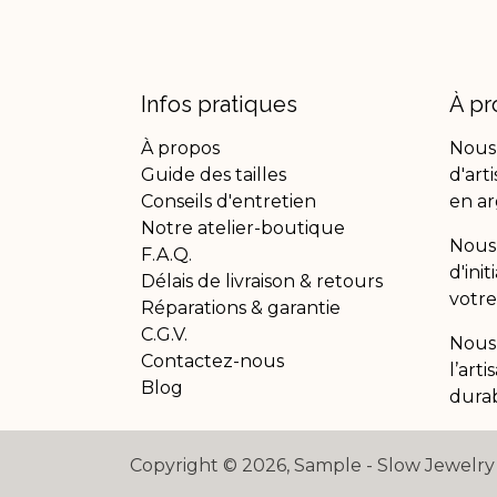
Infos pratiques
À pr
À propos
Nous
Guide des tailles
d'art
Conseils d'entretien
en ar
Notre atelier-boutique
Nous 
F.A.Q.
d'ini
Délais de livraison & retours
votre
Réparations & garantie
C.G.V.
Nous
Contactez-nous
l’art
Blog
durab
Copyright © 2026, Sample - Slow Jewelry