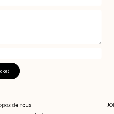
icket
opos de nous
JO