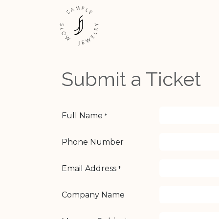
Se rendre au contenu
ESHOP
EXPÉRIENCES
Submit a Ticket
Full Name
*
Phone Number
Email Address
*
Company Name