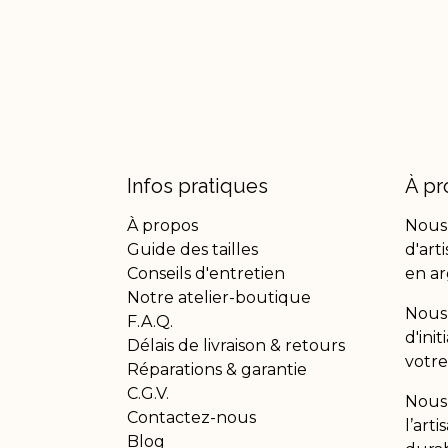
Infos pratiques
À pr
À propos
Nous
Guide des tailles
d'art
Conseils d'entretien
en ar
Notre atelier-boutique
Nous 
F.A.Q.
d'ini
Délais de livraison & retours
votre
Réparations & garantie
C.G.V.
Nous
Contactez-nous
l’art
Blog