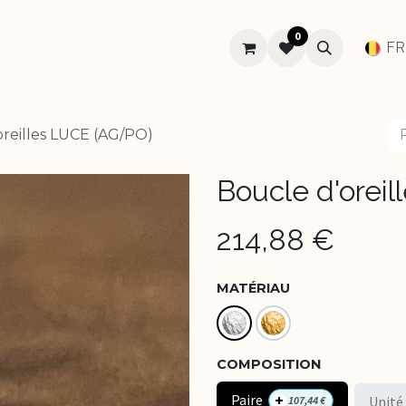
0
SUR-MESURE
MARIAGE
À PROPOS
Aide
FR
oreilles LUCE (AG/PO)
Boucle d'orei
214,88
€
MATÉRIAU
COMPOSITION
Paire
+
Unité
107,44
€